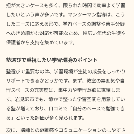
担が大きいケースも多く、限られた時間で効率よく学習
仕組み
したいという声が多いです。マンツーマン指導は、こう
部活両立に役立つ塾でのサポート実例
したニーズに応える形で、学習ペースの調整や苦手分野
塾の柔軟な時間割が部活両立に最適な理由
へのきめ細かな対応が可能なため、幅広い年代の生徒や
塾マンツーマンなら急な予定変更にも対応
保護者から支持を集めています。
可能
塾の振替制度活用で部活と学習を両立する
塾選びで重視したい学習環境のポイント
方法
塾選びで重要なのは、学習環境が生徒の成長をしっかり
塾の個別指導で限られた時間も有効活用
サポートできるかどうかです。まず、教室の雰囲気や自
塾講師のサポートが部活生を応援する工夫
習スペースの充実度は、集中力や学習意欲に直結しま
す。岩見沢市でも、静かで整った学習空間を用意してい
保護者が注目したい塾の料金ポイント
る塾が増えており、口コミで「自分のペースで勉強でき
塾の料金体系を比較する際の注意点を解説
る」といった評価が多く見られます。
塾マンツーマン指導の費用対効果を考える
次に、講師との距離感やコミュニケーションのしやすさ
ポイント