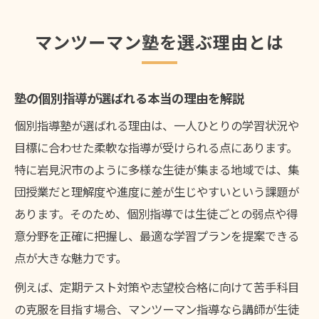
塾のマンツーマン形式がもたらす安心感と
効果
マンツーマン塾を選ぶ理由とは
個別指導塾が岩見沢市で人気の理由とは
子どもに合う塾の見極め方ガイド
塾の個別指導が選ばれる本当の理由を解説
塾選びで大切な子どもとの相性の見極め方
個別指導塾が選ばれる理由は、一人ひとりの学習状況や
個別指導塾のカリキュラム比較で失敗しな
目標に合わせた柔軟な指導が受けられる点にあります。
いコツ
特に岩見沢市のように多様な生徒が集まる地域では、集
塾の講師との相性が学習意欲に与える影響
団授業だと理解度や進度に差が生じやすいという課題が
塾での体験授業を活用した見極め方のポイ
あります。そのため、個別指導では生徒ごとの弱点や得
ント
意分野を正確に把握し、最適な学習プランを提案できる
塾選びで口コミや評判を参考にする方法
点が大きな魅力です。
学習スタイルに合わせた塾選びのコツ
例えば、定期テスト対策や志望校合格に向けて苦手科目
塾での個別カリキュラムが学習スタイルに
の克服を目指す場合、マンツーマン指導なら講師が生徒