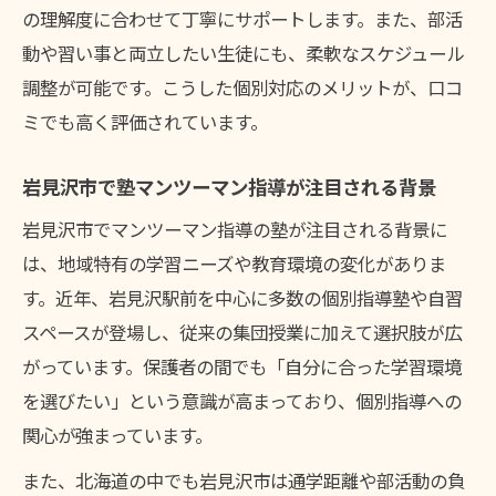
最適
の理解度に合わせて丁寧にサポートします。また、部活
塾マンツーマンならではの柔軟な指導事例
動や習い事と両立したい生徒にも、柔軟なスケジュール
紹介
調整が可能です。こうした個別対応のメリットが、口コ
オンライン塾活用で自分に合った学習環境
ミでも高く評価されています。
を実現
塾の授業形式を比較して最適な学びを探す
岩見沢市で塾マンツーマン指導が注目される背景
塾の自習スペースの活用法もポイント
岩見沢市でマンツーマン指導の塾が注目される背景に
個別指導がもたらす成績アップの秘訣
は、地域特有の学習ニーズや教育環境の変化がありま
す。近年、岩見沢駅前を中心に多数の個別指導塾や自習
塾の個別指導で成績が伸びる具体的な理由
スペースが登場し、従来の集団授業に加えて選択肢が広
塾マンツーマン指導で弱点克服が可能な仕
がっています。保護者の間でも「自分に合った学習環境
組み
を選びたい」という意識が高まっており、個別指導への
塾の定期テスト対策で成果が出る流れとは
関心が強まっています。
塾の目標設定が成績アップに直結する理由
また、北海道の中でも岩見沢市は通学距離や部活動の負
塾のフィードバックが学力向上につながる