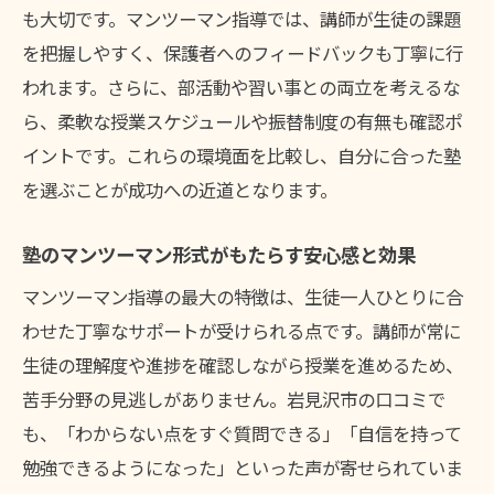
も大切です。マンツーマン指導では、講師が生徒の課題
塾の月謝や入会金の仕組みと見落としがち
を把握しやすく、保護者へのフィードバックも丁寧に行
な点
われます。さらに、部活動や習い事との両立を考えるな
塾での費用明細チェックで安心の学習環境
ら、柔軟な授業スケジュールや振替制度の有無も確認ポ
を
イントです。これらの環境面を比較し、自分に合った塾
塾の料金プラン選びで後悔しないコツ
を選ぶことが成功への近道となります。
塾のマンツーマン形式がもたらす安心感と効果
マンツーマン指導の最大の特徴は、生徒一人ひとりに合
わせた丁寧なサポートが受けられる点です。講師が常に
生徒の理解度や進捗を確認しながら授業を進めるため、
苦手分野の見逃しがありません。岩見沢市の口コミで
も、「わからない点をすぐ質問できる」「自信を持って
勉強できるようになった」といった声が寄せられていま