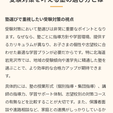
塾の自習室を最大限活用する方法
受験対策に役立つ塾のサポート体制
塾選びで重視したい受験対策の視点
塾で身につく学習習慣と継続のコツ
受験対策において塾選びは非常に重要なポイントとなり
個別指導塾の強みを活かした成績アップ
ます。なぜなら、塾ごとに指導方針や学習環境、提供す
口コミから見た岩見沢市塾の魅力
るカリキュラムが異なり、お子さまの個性や志望校に合
子どもの合格力が伸びる学習習慣の作り方
わせた最適な学習プランが必要だからです。特に北海道
塾通いで習慣化する毎日の学習リズム
岩見沢市では、地域の受験傾向や進学先に精通した塾を
受験対策で重要なセルフマネジメント力
選ぶことで、より効率的な合格力アップが期待できま
す。
塾のフォローで苦手分野を克服する方法
個別指導塾で身につく計画的学習法
具体的には、塾の授業形式（個別指導・集団指導）、講
岩見沢市で実践できる学びの工夫
師の指導力、学習サポート体制、志望校別の対策コース
の有無などを比較することが大切です。また、保護者面
個別指導塾が受験対策に強い理由を解説
談や進路相談など、家庭との連携がしっかりしているか
塾の個別指導で伸びる受験対策力