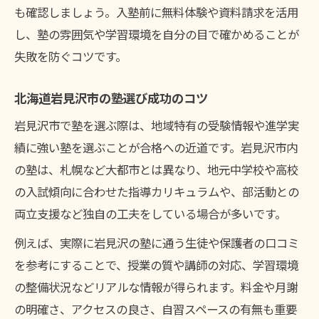
も確認しましょう。入塾前に無料体験や資料請求を活用
岩見沢市で選ばれる個別指導塾の特長
し、塾の雰囲気や学習環境を自分の目で確かめることが
オーダーメイド学習が合格に直結する理由
失敗を防ぐコツです。
塾講師との密なコミュニケーションの重要
性
北海道岩見沢市の塾選び成功のコツ
口コミが示す個別指導塾の成果とは
岩見沢市で塾を選ぶ際は、地域特有の受験情報や進学実
月謝や通塾環境を比べたい保護者のために
績に強い塾を選ぶことが合格への近道です。岩見沢市内
塾の月謝比較で見る費用対効果のポイント
の塾は、札幌など大都市とは異なり、地元中学校や高校
の入試傾向に合わせた指導カリキュラムや、部活動との
安心できる塾通いの環境の見極め方
両立支援など独自の工夫をしている場合が多いです。
塾の料金体系と追加費用の注意点
岩見沢市の塾選びで重視すべき環境とは
例えば、実際に岩見沢の塾に通う生徒や保護者の口コミ
を参考にすることで、授業の質や講師の対応、学習環境
口コミから読み解く塾の満足度
の整備状況などリアルな情報が得られます。料金や月謝
口コミから見える塾のメリットと特徴
の明確さ、アクセスの良さ、自習スペースの有無も重要
塾の口コミで注目される指導内容と実績