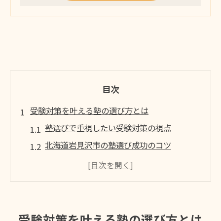
目次
受験対策を叶える塾の選び方とは
塾選びで重視したい受験対策の視点
北海道岩見沢市の塾選び成功のコツ
個別指導塾と集団塾の違いを知る
塾の学習環境が合格力に与える影響
口コミでわかる塾の受験対策力の比較
北海道岩見沢市で学びを深める塾活用術
受験対策を叶える塾の選び方とは