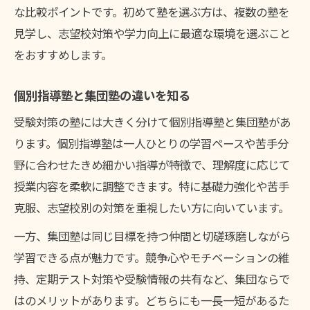
な比較ポイントです。初めて塾を選ぶ方は、複数の塾を
岩見沢市の塾に多いサポート体制の傾向
見学し、志望校対策や学力向上に最適な環境を選ぶこと
口コミで分かる塾の通塾しやすさ
をおすすめします。
塾選びに役立つリアルな声のまとめ
受験対策で評価される塾の特長
個別指導塾と集団塾の違いを知る
受験対策の塾には大きく分けて個別指導塾と集団塾があ
ります。個別指導塾は一人ひとりの学習ペースや苦手分
野に合わせたきめ細かい指導が特徴で、理解度に応じて
授業内容を柔軟に調整できます。特に基礎力強化や苦手
克服、志望校別の対策を重視したい方に向いています。
一方、集団塾は同じ目標を持つ仲間と切磋琢磨しながら
学習できる点が魅力です。競争心やモチベーションの維
持、定期テスト対策や受験情報の共有など、集団ならで
はのメリットがあります。どちらにも一長一短があるた