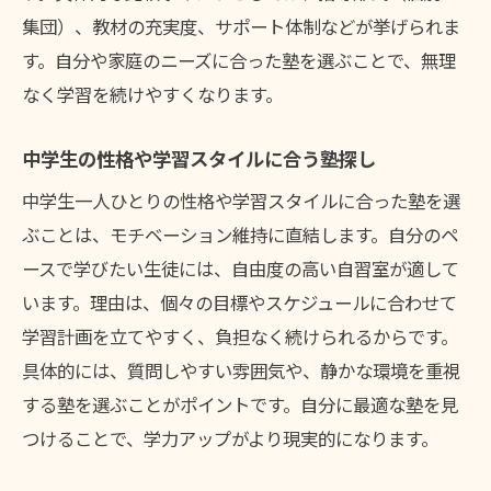
集団）、教材の充実度、サポート体制などが挙げられま
塾の月謝相場と比較のポイントを解説
す。自分や家庭のニーズに合った塾を選ぶことで、無理
学習内容と月謝のバランスで選ぶ塾とは
なく学習を続けやすくなります。
塾ごとの月謝や費用体系をわかりやすく整
理
中学生の性格や学習スタイルに合う塾探し
追加料金や講習費用も塾選びで重要視
中学生一人ひとりの性格や学習スタイルに合った塾を選
月謝比較で見えてくる塾の費用対効果
ぶことは、モチベーション維持に直結します。自分のペ
予算に合った塾選びのための実践アドバイ
ースで学びたい生徒には、自由度の高い自習室が適して
ス
います。理由は、個々の目標やスケジュールに合わせて
納得できる塾探しを実現するために
学習計画を立てやすく、負担なく続けられるからです。
塾探しで後悔しないためのチェックリスト
具体的には、質問しやすい雰囲気や、静かな環境を重視
する塾を選ぶことがポイントです。自分に最適な塾を見
中学生と保護者で話し合う塾選びのコツ
つけることで、学力アップがより現実的になります。
塾選定で重視すべきポイントをおさらい
口コミや体験談が塾選びの参考になる理由