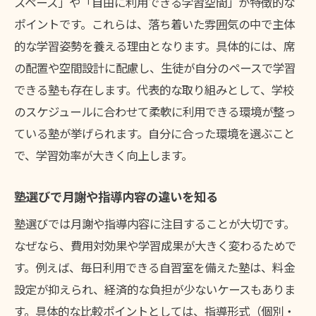
スペース」や「自由に利用できる学習空間」が特徴的な
通いやすい塾が中学生に適している理由
ポイントです。これらは、落ち着いた雰囲気の中で主体
塾の立地や周辺環境を確認するポイント
的な学習姿勢を養える理由となります。具体的には、席
送迎や通学ルートも塾選びの大切な条件
の配置や空間設計に配慮し、生徒が自分のペースで学習
できる塾も存在します。代表的な取り組みとして、学校
治安や夜間の安全が確保された塾の選び方
のスケジュールに合わせて柔軟に利用できる環境が整っ
通いやすさと安全性で失敗しない塾選びを
ている塾が挙げられます。自分に合った環境を選ぶこと
個別指導が中学生に与えるメリット紹介
で、学習効率が大きく向上します。
個別指導塾が中学生にもたらす利点とは
塾の個別対応が学力向上をサポートする
塾選びで月謝や指導内容の違いを知る
中学生の理解度に合わせた塾指導の魅力
塾選びでは月謝や指導内容に注目することが大切です。
塾での個別指導がやる気を引き出す理由
なぜなら、費用対効果や学習成果が大きく変わるためで
個別指導塾の講師が大切にしていること
す。例えば、毎日利用できる自習室を備えた塾は、料金
塾選びで個別指導を重視する保護者の声
設定が抑えられ、経済的な負担が少ないケースもありま
す。具体的な比較ポイントとしては、指導形式（個別・
月謝比較でわかる塾選択のヒント集