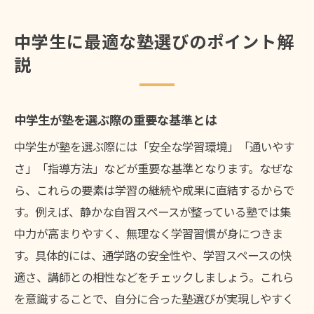
中学生の性格や学習スタイルに合う塾探し
口コミから見える塾選びの失敗しないコツ
中学生に最適な塾選びのポイント解
学習意欲を高める塾の活用法を知ろう
説
塾のサポートで子どもの学習意欲を向上
塾利用で目標設定や自己管理力を強化
中学生が塾を選ぶ際の重要な基準とは
個別指導塾が中学生に与える積極的な影響
中学生が塾を選ぶ際には「安全な学習環境」「通いやす
塾の学習環境がやる気持続に役立つ理由
さ」「指導方法」などが重要な基準となります。なぜな
岩見沢の塾で実践できる学習意欲アップ術
ら、これらの要素は学習の継続や成果に直結するからで
塾の活用で高校受験対策も万全にできる
す。例えば、静かな自習スペースが整っている塾では集
費用と学習環境から見る塾の選び方
中力が高まりやすく、無理なく学習習慣が身につきま
塾の月謝比較でわかる費用対効果の違い
す。具体的には、通学路の安全性や、学習スペースの快
適さ、講師との相性などをチェックしましょう。これら
学習環境が良い塾の選び方と注意点
を意識することで、自分に合った塾選びが実現しやすく
中学生に合う塾を費用と環境で選ぶ視点