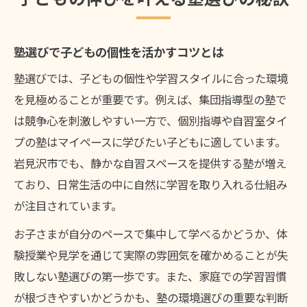
塾に通う前に知りたい授業の違い
個別指導と集団授業の塾で違いを理解する
塾選びで子どもの個性を活かすコツとは
塾の授業スタイルが子どもに合うかを見極
塾選びでは、子どもの個性や学習スタイルに合った環境
め
を見極めることが重要です。例えば、集団指導型の塾で
塾の学習サポートで身につく力を比較しよ
は競争心を刺激しやすい一方で、個別指導や自習室タイ
う
プの塾はマイペースに学びたい子どもに適しています。
岩見沢 塾 月謝と授業形態のバランスを見る
岩見沢市でも、静かな自習スペースを提供する塾が増え
塾の自習室や補講の有無も確認が大切
ており、日常生活の中に自然に学習を取り入れる仕組み
迷った時に役立つ塾選びの基準とは
が注目されています。
塾選びで重視したいポイントを整理する
お子さまが自分のペースで集中して学べるかどうか、体
塾の授業内容や月謝を比較して検討しよう
験授業や見学を通じて実際の雰囲気を確かめることが失
塾選びの成功は体験授業の活用がカギ
敗しない塾選びの第一歩です。また、家庭での学習習慣
塾で行う学習計画の作成法も大切な視点
が根づきやすいかどうかも、塾の環境選びの重要な判断