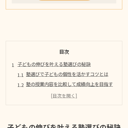
目次
子どもの伸びを叶える塾選びの秘訣
塾選びで子どもの個性を活かすコツとは
塾の授業内容を比較して成績向上を目指す
塾選びは口コミや実績も重視しよう
岩見沢 塾 月謝で無理のない通塾を検討
塾のサポート体制で子どもをしっかり支え
る
子どもの伸びを叶える塾選びの秘訣