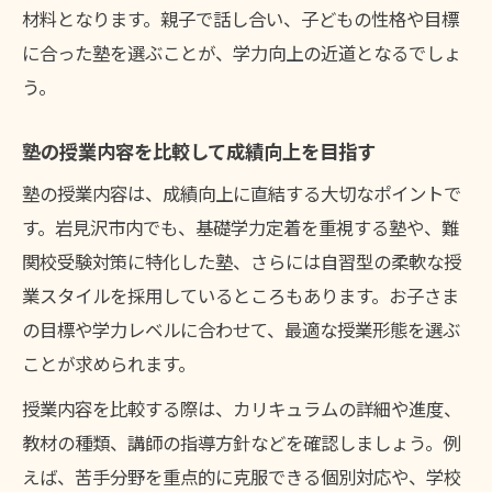
塾選びは合格実績や講師の質で判断する
材料となります。親子で話し合い、子どもの性格や目標
に合った塾を選ぶことが、学力向上の近道となるでしょ
北海道岩見沢市で注目される学び方とは
う。
塾の最新授業法で学ぶ岩見沢市の子どもた
ち
塾の授業内容を比較して成績向上を目指す
塾の個別指導が注目される理由を解説
塾の授業内容は、成績向上に直結する大切なポイントで
塾選びは学習スタイルとの相性が重要
す。岩見沢市内でも、基礎学力定着を重視する塾や、難
岩見沢 塾 月謝で手頃な学びを続ける方法
関校受験対策に特化した塾、さらには自習型の柔軟な授
塾のサポート体制が学びの質を左右する
業スタイルを採用しているところもあります。お子さま
家庭でできる塾選びサポート術を解説
の目標や学力レベルに合わせて、最適な授業形態を選ぶ
塾選び前の家庭での準備ポイントを解説
ことが求められます。
塾の授業内容を親子で話し合う重要性
授業内容を比較する際は、カリキュラムの詳細や進度、
塾での学習目標を家庭でも共有しよう
教材の種類、講師の指導方針などを確認しましょう。例
岩見沢 塾 月謝を家計と相談しながら検討
えば、苦手分野を重点的に克服できる個別対応や、学校