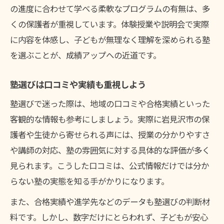
の進度に合わせて学べる柔軟なプログラムの有無は、多
塾選びは子どもの意欲を引き出す工夫が必
くの保護者が重視しています。体験授業や説明会で実際
要
に内容を体感し、子どもが無理なく理解を深められる塾
塾選びに失敗しないための安心チェック
を選ぶことが、成績アップへの近道です。
塾選びで注意すべきポイントを押さえる
塾の月謝やサポート内容を細かくチェック
塾選びは口コミや実績も重視しよう
塾で不安を感じたら体験を活用しよう
塾選びで迷った際は、地域の口コミや合格実績といった
岩見沢 塾 月謝と授業質のバランスが重要
客観的な情報も参考にしましょう。実際に岩見沢市の保
塾の評判や口コミも安心材料となる要素
護者や生徒から寄せられる声には、授業の分かりやすさ
や講師の対応、塾の雰囲気に対する具体的な評価が多く
見られます。こうした口コミは、公式情報だけでは分か
らない塾の実態を知る手がかりになります。
また、合格実績や進学先などのデータも塾選びの判断材
料です。しかし、数字だけにとらわれず、子どもが安心