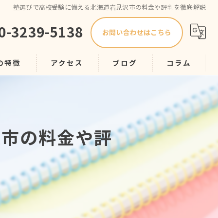
塾選びで高校受験に備える北海道岩見沢市の料金や評判を徹底解説
0-3239-5138
お問い合わせはこちら
の特徴
アクセス
ブログ
コラム
プ
沢市の料金や評
スク
導