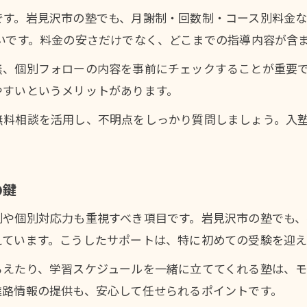
塾の講師の親身な指導が安心材料となる要素
す。岩見沢市の塾でも、月謝制・回数制・コース別料金な
いです。料金の安さだけでなく、どこまでの指導内容が含
無、個別フォローの内容を事前にチェックすることが重要
やすいというメリットがあります。
無料相談を活用し、不明点をしっかり質問しましょう。入
の鍵
制や個別対応力も重視すべき項目です。岩見沢市の塾でも
えています。こうしたサポートは、特に初めての受験を迎え
らえたり、学習スケジュールを一緒に立ててくれる塾は、
進路情報の提供も、安心して任せられるポイントです。