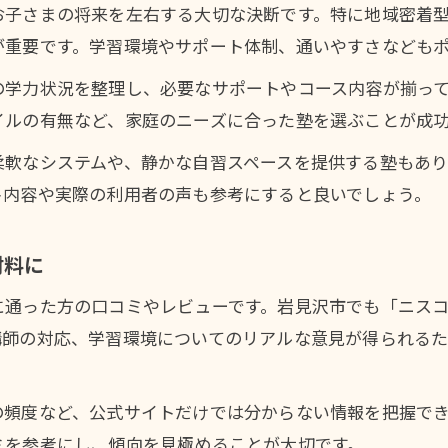
塾の個別指導と集団指導の違いを理解しよう
お子さまの将来を左右する大切な決断です。特に地域密着
が重要です。学習環境やサポート体制、通いやすさなども
高校受験対策で重視すべき塾のサポート体制
評判が気になる岩見沢市の塾事情
の学力状況を整理し、必要なサポートやコース内容が揃っ
イルの有無など、家庭のニーズに合った塾を選ぶことが成
塾の評判やレビューを参考に選び方を工夫
塾の口コミを活用して合格実績を見極める方法
柔軟なシステムや、静かな自習スペースを提供する塾もあ
塾利用者の声が高校受験対策の決め手に
ト内容や実際の利用者の声も参考にすると良いでしょう。
塾の学習環境と料金が評判に影響する理由
材料に
塾のサポート体制や講師力を口コミで確認
塾の料金相場と家計に優しい選択法
通った方の口コミやレビューです。岩見沢市でも「ニスコ
塾の料金相場を知り家計に合った選び方を実践
講師の対応、学習環境についてのリアルな意見が得られる
塾の授業料や諸費用をしっかり比較しよう
塾の料金プランが保護者の負担を軽減する理由
の頻度など、公式サイトだけでは分からない情報を把握で
ミを参考にし、傾向を見極めることが大切です。
高校受験塾の平均費用と安い塾の特徴を解説