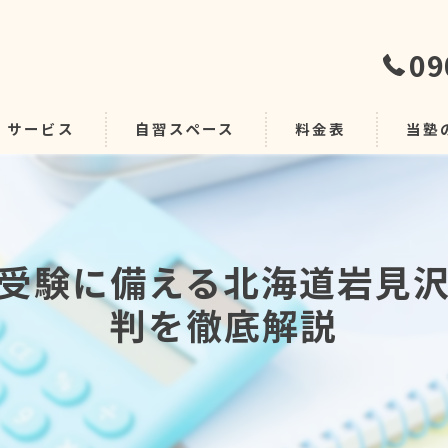
09
サービス
自習スペース
料金表
当塾
自習室
グルー
受験に備える北海道岩見
個別デ
判を徹底解説
安い
学習指