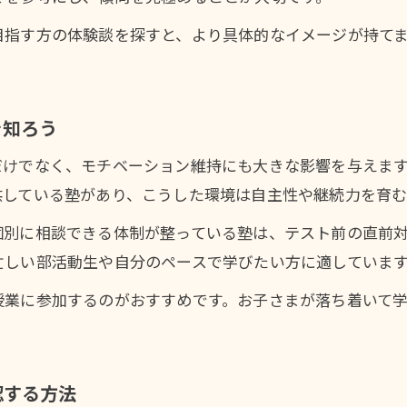
塾の割引制度や特典を活用した節約術
目指す方の体験談を探すと、より具体的なイメージが持て
塾の環境が高校受験合格へ導く理由
塾の静かな学習環境で集中力が高まるポイント
を知ろう
塾の個別カリキュラムが苦手克服に効果的
塾のサポートが高校受験合格率に与える影響
だけでなく、モチベーション維持にも大きな影響を与えま
塾の講師が生徒に寄り添う指導の魅力
供している塾があり、こうした環境は自主性や継続力を育む
塾の進捗管理でモチベーション維持が可能
個別に相談できる体制が整っている塾は、テスト前の直前
安心して通える塾の特徴と見抜き方
忙しい部活動生や自分のペースで学びたい方に適していま
塾の勧誘や高額料金に注意した見抜き方
授業に参加するのがおすすめです。お子さまが落ち着いて
塾の口コミで安心感や雰囲気をチェック
塾の対応力やサポートが保護者目線で重要
塾の立地や通いやすさも選択基準に含める
認する方法