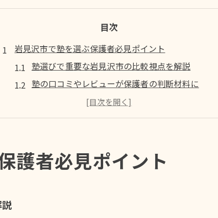
目次
岩見沢市で塾を選ぶ保護者必見ポイント
塾選びで重要な岩見沢市の比較視点を解説
塾の口コミやレビューが保護者の判断材料に
塾の学習環境が高校受験に与える影響を知ろう
塾の料金や指導内容をバランス良く確認する方法
塾のサポート体制や個別対応力が選択の鍵
保護者必見ポイント
高校受験に向けた塾の選び方ガイド
塾のカリキュラムが高校受験成功に直結する理由
塾の料金と授業内容で賢く選ぶポイント
解説
塾の口コミや評判を比較検討するコツ