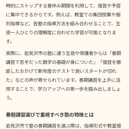
春期講習で塾の授業スタイルが与える影響
時的にストップする春休み期間を利用して、復習や予習
塾の春期講習で自分に合う学び方を見つけ
に集中できるからです。例えば、教室での集団授業や個
る
別指導など、各塾の指導方法を組み合わせることで、生
個別指導塾春期講習の特徴と向いている生
徒一人ひとりの理解度に合わせた学習が可能となりま
徒
す。
集団授業塾春期講習で得られる成長ポイン
実際に、岩見沢市の塾に通う生徒や保護者からは「春期
ト
講習で苦手だった数学の基礎が身についた」「復習を徹
苦手克服なら春期講習塾の活用が近道に
底したおかげで新年度のテストで良いスタートが切れ
塾の春期講習で苦手科目を克服するアプロ
た」などの声が寄せられています。春期講習を上手に活
ーチ
用することで、学力アップへの第一歩を踏み出しましょ
春期講習で塾のサポートを最大限活かす方
う。
法
春期講習選びで重視すべき塾の特徴とは
塾春期講習が苦手分野強化に適している理
由
岩見沢市で塾の春期講習を選ぶ際は、指導形式や教室環