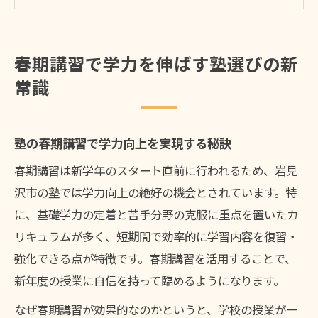
春期講習で塾を活用した学習習慣定着のコ
ツ
塾の春期講習が苦手克服に役立つ理由
春期講習で学力を伸ばす塾選びの新
北海道岩見沢市の塾春期講習で差をつける秘訣
常識
塾ならではの春期講習がもたらす学習効果
春期講習で塾のカリキュラムを比較する視
塾の春期講習で学力向上を実現する秘訣
点
春期講習は新学年のスタート直前に行われるため、岩見
塾春期講習と家庭学習の連携が学力差の鍵
沢市の塾では学力向上の絶好の機会とされています。特
塾の春期講習で目標達成をサポートする体
に、基礎学力の定着と苦手分野の克服に重点を置いたカ
制
リキュラムが多く、短期間で効率的に学習内容を復習・
個別指導型塾春期講習のメリットを紹介
強化できる点が特徴です。春期講習を活用することで、
個別指導と集団授業の塾春期講習徹底比較
新年度の授業に自信を持って臨めるようになります。
塾春期講習の個別指導と集団授業の選び方
なぜ春期講習が効果的なのかというと、学校の授業が一