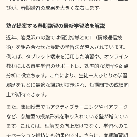
塾春期講習で学習習慣を定着させるコツ
びが、春期講習の成果を大きく左右します。
塾春期講習で無理なく学習習慣を身につけ
る方法
塾が提案する春期講習の最新学習法を解説
春期講習を利用した塾での習慣化サポート
近年、岩見沢市の塾では個別指導とICT（情報通信技
術
術）を組み合わせた最新の学習法が導入されています。
塾の春期講習が学習リズム作りに最適な理
例えば、タブレット端末を活用した演習や、オンライン
由
教材による自宅学習のサポートは、効率的な復習や弱点
春期講習塾で続く学びを支える工夫に注目
分析に役立ちます。これにより、生徒一人ひとりの学習
履歴をもとに最適な課題が提示され、短期間での成績向
塾春期講習で毎日の学習習慣を自然に定着
上が期待できます。
また、集団授業でもアクティブラーニングやペアワーク
など、参加型の授業形式を取り入れている塾が増えてい
ます。これらは、理解度の向上だけでなく、学習へのモ
チベーション維持にも効果的です。さらに、春期講習期