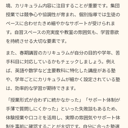
境、カリキュラム内容に注目することが重要です。集団
苦手分野克服のための塾春期講習活用術
授業では競争心や協調性が育まれ、個別指導では生徒の
塾の春期講習で苦手意識を自信に変える秘
ペースに合わせたきめ細やかなサポートが受けられま
訣
す。自習スペースの充実度や教室の雰囲気も、学習意欲
春期講習は塾のカリキュラムで選ぶべき理由
を持続させる大切な要素です。
塾春期講習のカリキュラムで学力アップへ
また、春期講習のカリキュラムが自分の目的や学年、苦
導く
手科目に対応しているかもチェックしましょう。例え
春期講習選びは塾の指導内容で差が出る
ば、英語や数学など主要教科に特化した講座がある塾
塾の春期講習カリキュラム比較の重要ポイ
や、学年ごとにカリキュラムが細かく設定されている塾
ント
は、効率的な学習が期待できます。
柔軟な塾カリキュラムが春期講習で効果を
「授業形式が合わずに続かなかった」「サポート体制が
発揮
手薄で質問しにくかった」といった失敗談もあるため、
春期講習塾選びで重視するべきカリキュラ
体験授業や口コミを活用し、実際の雰囲気やサポート体
ム要素
制を事前に確認することが大切です。自分に合った塾選