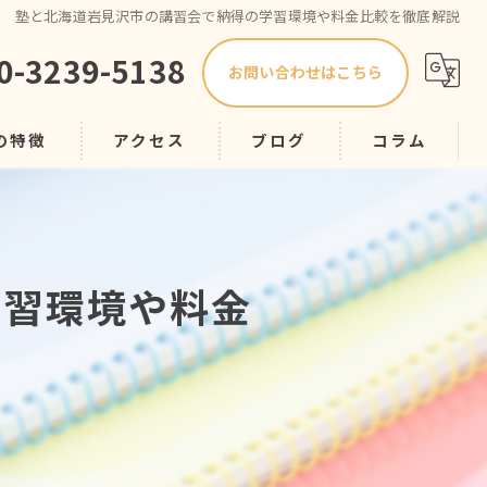
塾と北海道岩見沢市の講習会で納得の学習環境や料金比較を徹底解説
0-3239-5138
お問い合わせはこちら
の特徴
アクセス
ブログ
コラム
プ
学習環境や料金
スク
導