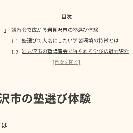
目次
講習会で広がる岩見沢市の塾選び体験
塾選びで大切にしたい学習環境の特徴とは
岩見沢市の塾講習会で得られる学びの魅力紹介
塾で体験できる自習スペースの活用ポイント
保護者口コミから見る塾講習会のリアルな評価
塾講習会の参加で広がる学習意欲と成長例
沢市の塾選び体験
自分に合った塾探しを岩見沢市で始めよう
塾選びで押さえたい講習会の日程比較方法
講習会を活用した塾の選び方と相談のコツ
とは
岩見沢市の塾で受けられる個別指導の魅力