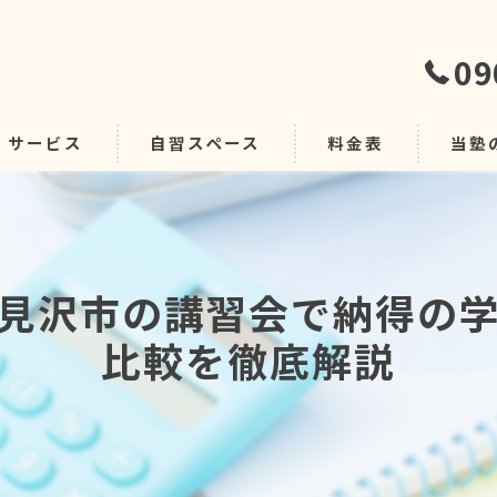
09
サービス
自習スペース
料金表
当塾
自習室
グルー
見沢市の講習会で納得の
個別デ
比較を徹底解説
安い
学習指