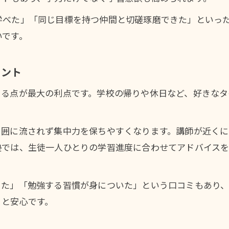
保護者が注目する塾の料金設定と学習環境
学べた」「同じ目標を持つ仲間と切磋琢磨できた」といっ
納得できる学習環境を目指す講習会の選び方
いです。
塾講習会で重要な学習環境の見極め方
イント
講習会選びで押さえるべきポイントとは
塾の自習室や学びやすさをチェックしよう
きる点が最大の利点です。学校の帰りや休日など、好きな
講師や指導方針が学習環境に与える影響
塾講習会の体験談から学ぶ選び方のヒント
周囲に流されず集中力を保ちやすくなります。講師が近く
塾を比較検討するなら講習会の日程と費用も要確認
塾では、生徒一人ひとりの学習進度に合わせてアドバイス
塾の講習会日程を比較する際の注意点
講習会料金から選ぶ塾のおすすめ基準
った」「勉強する習慣が身についた」という口コミもあり
塾講習会のスケジュール調整術を解説
くと安心です。
費用と内容で選ぶ講習会活用法まとめ