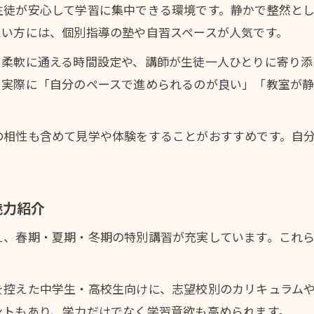
学年別に最適な塾講習会の選択ポイント
生徒が安心して学習に集中できる環境です。静かで整然と
たい方には、個別指導の塾や自習スペースが人気です。
塾の講師や教室雰囲気も選定基準にしよう
塾や講習会の学び方を見直すきっかけに
て柔軟に通える時間設定や、講師が生徒一人ひとりに寄り添
。実際に「自分のペースで進められるのが良い」「教室が
塾や講習会で変わる学習スタイルの実例
自分に合う塾の学び方を発見する方法
塾講習会参加で得られるモチベーション向上
の相性も含めて見学や体験をすることがおすすめです。自
講習会を通じて自習習慣を身につける工夫
塾と講習会の組み合わせで伸びる成績の秘密
魅力紹介
岩見沢市の塾環境と料金相場を深堀り解説
塾の月謝や講習料金の相場と比較ポイント
え、春期・夏期・冬期の特別講習が充実しています。これ
講習会利用時にかかる費用の内訳解説
塾選びで重視したい費用対効果の視点
を控えた中学生・高校生向けに、志望校別のカリキュラム
ントもあり、学力だけでなく学習意欲も高められます。
講習会の日程や料金で見極める塾の特徴