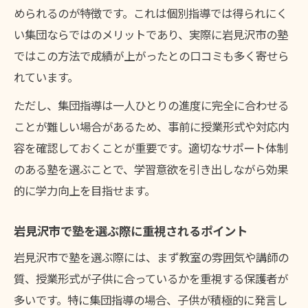
由
められるのが特徴です。これは個別指導では得られにく
集団指導塾が活用する効果的な学習法とは
い集団ならではのメリットであり、実際に岩見沢市の塾
塾の集団指導がモチベーションを高める工
ではこの方法で成績が上がったとの口コミも多く寄せら
夫
れています。
仲間と学ぶことで得られる塾の学習効果
ただし、集団指導は一人ひとりの進度に完全に合わせる
塾の集団指導が個性を伸ばす具体的な取り
ことが難しい場合があるため、事前に授業形式や対応内
組み
容を確認しておくことが重要です。適切なサポート体制
集団指導ならではの学校生活サポート
のある塾を選ぶことで、学習意欲を引き出しながら効果
塾の集団指導が学校生活の悩みに寄り添う
的に学力向上を目指せます。
理由
岩見沢市で塾を選ぶ際に重視されるポイント
集団指導塾が子供の学校生活を支えるサポ
ート例
岩見沢市で塾を選ぶ際には、まず教室の雰囲気や講師の
塾が学校との両立を後押しする集団指導の
質、授業形式が子供に合っているかを重視する保護者が
工夫
多いです。特に集団指導の場合、子供が積極的に発言し