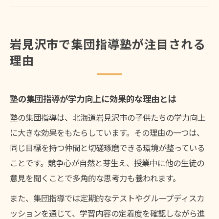
ト
塾の集団指導が地域の教育環境に与える影
響
岩見沢市で集団指導塾が注目される
集団指導型の塾が注目される保護者の声
理由
塾選びで集団指導が選ばれる背景を解説
塾選びに迷う方へ集団指導の魅力解説
塾の集団指導が学力向上に効果的な理由とは
塾の集団指導がもたらす学習意欲の高まり
塾の集団指導は、北海道岩見沢市の子供たちの学力向上
集団指導塾のメリットと特徴を詳しく解説
に大きな効果をもたらしています。その理由の一つは、
塾での仲間との切磋琢磨が学力向上の鍵
同じ目標を持つ仲間と切磋琢磨できる環境が整っている
塾の集団指導が保護者に選ばれる安心感
ことです。競争心が自然と芽生え、授業中に他の生徒の
集団指導型塾の魅力と選び方のコツ
意見を聞くことで多角的な思考力も養われます。
子供の学力を伸ばす集団指導の工夫
また、集団指導では定期的なテストやグループディスカ
塾独自の集団指導で子供の学力が伸びる理
ッションを通じて、学習内容の定着度を確認しながら進