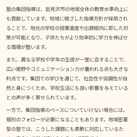
塾の集団指導に向いている子の特徴を解説
塾の集団指導は、岩見沢市の地域全体の教育水準向上に
集団指導塾が伸ばす子供の長所とは
も貢献しています。地域に根ざした指導方針が採用され
塾の集団指導と個別指導の違いを比較
ることで、地元の学校の授業進度や出題傾向に即した対
子供の性格別に見る塾の集団指導の適性
策が可能となり、子供たちがより効率的に学力を伸ばせ
る環境が整います。
塾選びで重視すべき集団指導のチェックポ
イント
また、異なる学校や学年の生徒が一堂に会することで、
広い視野やコミュニケーション力が養われる点も大きな
利点です。集団での学びを通じて、社会性や協調性が自
然と身につくため、学校生活にも良い影響を与えている
との声が多く寄せられています。
一方で、集団指導のペースについていけない場合には、
個別のフォローが必要になることもあります。地域密着
型の塾では、こうした課題にも柔軟に対応しているた