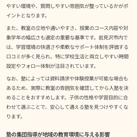
やすい環境や、質問しやすい雰囲気が整っているかがポ
集団指導で得られる塾の仲間との助け合い
イントとなります。
学校生活と塾の集団指導がつながるメリッ
ト
また、教室の立地や通いやすさ、授業のコース内容や対
象学年の幅広さも選定の重要な基準です。岩見沢市内で
岩見沢エリアで塾の集団指導を体験しよう
は、学習環境の快適さや柔軟なサポート体制を評価する
塾の集団指導を体験できる無料見学の活用
口コミが多く見られ、特に学校生活と両立しやすい時間
法
設定やフォロー体制が注目されています。
集団指導塾の授業雰囲気を実際に体感する
方法
なお、塾によっては資料請求や体験授業が可能な場合も
あるため、実際に教室の雰囲気を確認してから入塾を決
塾の集団指導で学ぶ子供たちのリアルな声
めることをおすすめします。子供の性格や学習目的に合
体験授業で分かる塾の集団指導の効果とは
わせて選ぶことで、安心して通える塾を見つけやすくな
塾の集団指導が初めての方への体験ポイン
ります。
ト
集団指導が合う子の特徴と選ぶポイント
塾の集団指導が地域の教育環境に与える影響