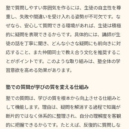
塾での質問が苦手を克服する原動力
塾で質問しやすい雰囲気を作るには、生徒の自主性を尊
塾の質問行動が受験戦略を強化する
重し、失敗や間違いを受け入れる姿勢が不可欠です。な
塾を活用した合格への道のりを解説
ぜなら、安心して質問できる環境があれば、生徒は積極
塾の質問経験が自信を深めるポイント
的に疑問を表現できるからです。具体的には、講師が生
効果的な塾活用で学びを深めるヒント
徒の話を丁寧に聞き、どんな小さな疑問にも前向きに対
応すること、また仲間同士で教え合う文化を推奨するこ
塾を通じて学びの幅を広げる方法
とがポイントです。このような取り組みは、塾全体の学
塾での質問が学習効率を高める工夫
習意欲を高める効果があります。
塾を上手に使った自宅学習のコツ
塾のサポートを日々の学びに活かす
塾での質問が学びの質を変える仕組み
塾を活用した学習習慣の築き方とは
塾での質問は、学びの質を根本から向上させる仕組みと
塾での疑問解消が未来を変える理由
して機能します。理由は、疑問を解消する過程で知識が
断片的ではなく体系的に整理され、自分の理解度を客観
的に把握できるからです。たとえば、反復的に質問しな