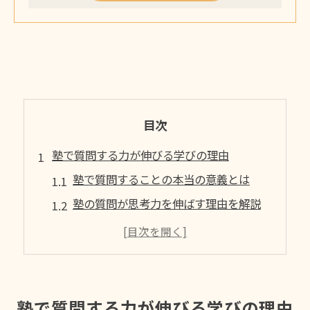
目次
塾で質問する力が伸びる学びの理由
塾で質問することの本当の意義とは
塾の質問が思考力を伸ばす理由を解説
学習効果を高める塾での質問活用法
疑問を塾で解決しやすい環境の特長
塾で質問しやすい雰囲気作りのポイント
塾での質問が学びの質を変える仕組み
塾で質問する力が伸びる学びの理由