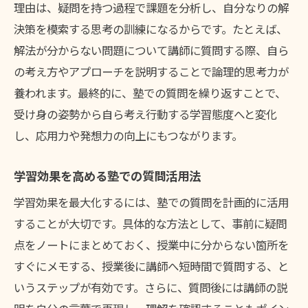
理由は、疑問を持つ過程で課題を分析し、自分なりの解
塾で学力アップを目指す日常の工夫
決策を模索する思考の訓練になるからです。たとえば、
質問が苦手な子どもへのアプローチ術
解法が分からない問題について講師に質問する際、自ら
塾で質問しやすくなる声かけの工夫
の考え方やアプローチを説明することで論理的思考力が
塾の講師が実践する質問サポート法
養われます。最終的に、塾での質問を繰り返すことで、
受け身の姿勢から自ら考え行動する学習態度へと変化
塾で質問が苦手な子の背中を押す方法
し、応用力や発想力の向上にもつながります。
塾での小さな疑問を拾う工夫とは
塾を使った自信のつけ方を考える
学習効果を高める塾での質問活用法
塾を活用した質問力育成のステップ
学習効果を最大化するには、塾での質問を計画的に活用
主体的な質問が成績向上に導く秘訣
することが大切です。具体的な方法として、事前に疑問
塾の質問が成績向上に繋がる理由
点をノートにまとめておく、授業中に分からない箇所を
塾での質問が学習意欲を高める効果
すぐにメモする、授業後に講師へ短時間で質問する、と
塾で主体的に質問できる環境づくり
いうステップが有効です。さらに、質問後には講師の説