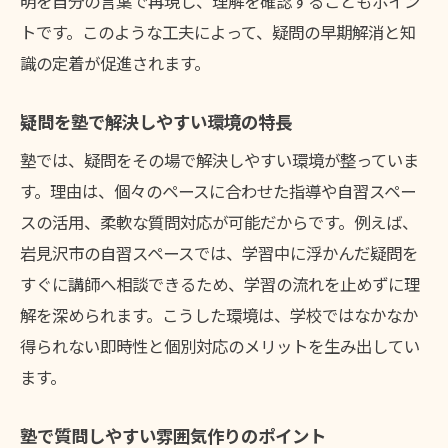
塾の質問経験が自主性を育てる方法
明を自分の言葉で再現し、理解を確認することもポイン
トです。このような工夫によって、疑問の早期解消と知
塾での質問が目標達成に役立つ仕組み
識の定着が促進されます。
塾を利用して成績アップを実現する
塾でのやり取りが自信につながる瞬間
疑問を塾で解決しやすい環境の特長
塾での質問が自信に変わる実感とは
塾では、疑問をその場で解決しやすい環境が整っていま
塾で疑問が解決する達成感を味わう
す。理由は、個々のペースに合わせた指導や自習スペー
塾のやり取りが学習意欲を支える理由
スの活用、柔軟な質問対応が可能だからです。例えば、
塾の質問対応で自己肯定感が育つ瞬間
岩見沢市の自習スペースでは、学習中に浮かんだ疑問を
塾のやり取りが積極性を引き出す工夫
すぐに講師へ相談できるため、学習の流れを止めずに理
解を深められます。こうした環境は、学校ではなかなか
塾での質問が学びの原動力になる
得られない即時性と個別対応のメリットを生み出してい
積極的な質問行動が志望校合格へ近付く
ます。
塾の質問が志望校合格に直結する理由
塾のサポートを受ける合格対策の工夫
塾で質問しやすい雰囲気作りのポイント