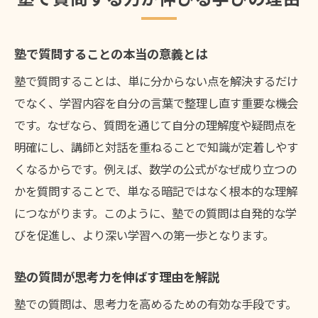
疑問を塾で解消するコツと実践法
塾で疑問を効果的に伝える方法
塾で質問することの本当の意義とは
塾講師との質問タイミングを考える
塾で質問することは、単に分からない点を解決するだけ
塾で疑問を整理する準備の手順とは
でなく、学習内容を自分の言葉で整理し直す重要な機会
塾を活用した疑問解決の実体験例
です。なぜなら、質問を通じて自分の理解度や疑問点を
塾で質問する勇気を持つための工夫
明確にし、講師と対話を重ねることで知識が定着しやす
塾で疑問を解決する積極的な姿勢
くなるからです。例えば、数学の公式がなぜ成り立つの
北海道岩見沢市で塾を活用した学習法
かを質問することで、単なる暗記ではなく根本的な理解
につながります。このように、塾での質問は自発的な学
塾の自習スペースを活用した学習法
びを促進し、より深い学習への第一歩となります。
塾での質問を生活リズムに組み込む
塾を通じて自主学習習慣を定着させる
塾の質問が思考力を伸ばす理由を解説
塾で疑問を残さない取り組み方の工夫
塾での質問は、思考力を高めるための有効な手段です。
塾のサポートを最大限活かす方法とは