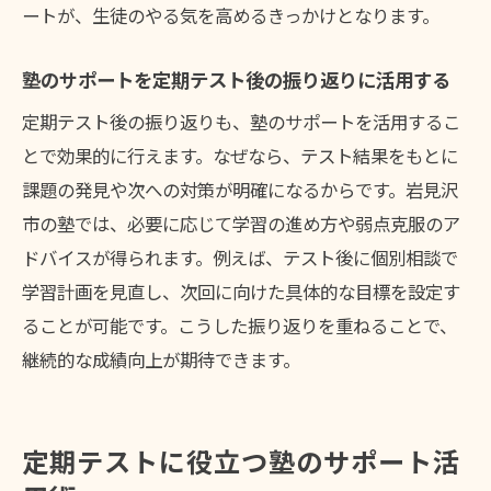
ートが、生徒のやる気を高めるきっかけとなります。
塾の学習フォロー体制が安心につながる理
由
塾のサポートを定期テスト後の振り返りに活用する
塾の進路アドバイスと定期テスト対策の関
定期テスト後の振り返りも、塾のサポートを活用するこ
係
とで効果的に行えます。なぜなら、テスト結果をもとに
塾で受けられる定期テスト直前対策の実例
課題の発見や次への対策が明確になるからです。岩見沢
塾の自習室活用で定期テスト勉強が充実
市の塾では、必要に応じて学習の進め方や弱点克服のア
塾のモチベーション維持サポートを活かす
ドバイスが得られます。例えば、テスト後に個別相談で
方法
学習計画を見直し、次回に向けた具体的な目標を設定す
塾による定期テスト対策の実践例を紹介
ることが可能です。こうした振り返りを重ねることで、
塾の定期テスト対策授業の一日の流れ
継続的な成績向上が期待できます。
塾での苦手分野克服の実践事例を解説
塾のグループ学習を活かした定期テスト対
定期テストに役立つ塾のサポート活
策