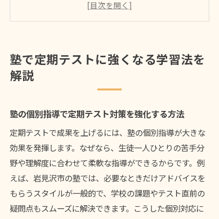
塾を活用した学習習慣づくりの重要性を解
説
定期テストに向けた塾での目標設定と計画
立案のコツ
塾で定期テストに強くなる学習法を
塾で学べる効率的な復習法と暗記術の実践
解説
例
塾で生徒のやる気を引き出す工夫とサポー
ト体制
塾の個別指導で定期テスト対策を強化する方法
塾のサポートを定期テスト後の振り返りに
定期テストで成果を上げるには、塾の個別指導が大きな
活用する
効果を発揮します。なぜなら、生徒一人ひとりの苦手分
定期テストに役立つ塾のサポート活用術
野や理解度に合わせて柔軟な指導ができるからです。例
えば、岩見沢市の塾では、必要なときだけアドバイスを
塾の補習制度を活かした苦手克服のポイン
もらうスタイルが一般的で、学校の課題やテスト直前の
ト
疑問点もスムーズに解決できます。こうした個別対応に
塾の質問対応サービスで定期テスト直前対