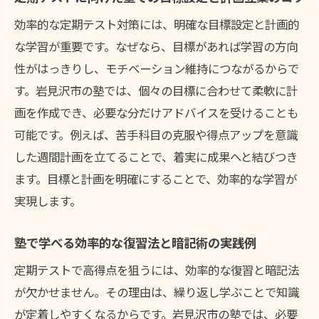
塾の学習サポートを日々の復習に活かす方
効率的な定期テスト対策には、明確な目標設定と計画的
法
な学習が重要です。なぜなら、目標があれば学習の方向
塾での定期テスト対策を保護者が支援する
性がはっきりし、モチベーション維持につながるからで
方法
す。岩見沢市の塾では、個々の目標に合わせて柔軟に計
塾の学習管理で自主性を伸ばす取り組み
画を作成でき、必要な分だけアドバイスを受けることも
定期テストに強い塾の選び方を紹介
可能です。例えば、苦手科目の克服や得点アップを意識
定期テスト対策に特化した塾選びの基準
した週間計画を立てることで、着実に成果へと結びつき
塾のサポート体制と学習サポートの見極め
ます。目標と計画を明確にすることで、効率的な学習が
方
実現します。
塾の学習スタイルが合うかをチェックする
塾で学べる効率的な復習法と暗記術の実践例
方法
塾の指導方針と定期テスト対策の相性を確
定期テストで高得点を狙うには、効率的な復習と暗記法
認
が欠かせません。その理由は、繰り返し学ぶことで知識
が定着しやすくなるからです。岩見沢市の塾では、必要
塾の体験授業で定期テスト対策を体感する