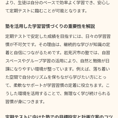
より、生徒は自分のペースで効率よく学習でき、安心し
策
て定期テストに臨むことが可能となります。
塾の模擬テストを活用した実践力向上の方
法
塾を活用した学習習慣づくりの重要性を解説
塾で利用できる最新学習ツールとその活用
定期テストで安定した成績を目指すには、日々の学習習
法
慣が不可欠です。その理由は、継続的な学びが知識の定
塾の学習相談で個別の定期テスト対策を強
着と自信につながるためです。岩見沢市の塾では、自習
化
スペースやグループ学習の活用により、自然と勉強が日
塾の進路指導を活かした定期テスト学習計
課になりやすい環境が整っています。例えば、落ち着い
画
た空間で自分のリズムを保ちながら学びたい方にとっ
塾を活用した定期テスト対策のポイント
て、柔軟なサポートが学習習慣の定着に役立ちます。こ
塾の少人数制指導で理解度を高めるコツ
うした環境を活用することで、無理なく学び続けられる
塾を活用した定期テスト直前の学習計画術
習慣が身につきます。
塾の定期テスト対策講座の選び方と特徴
定期テストに向けた塾での目標設定と計画立案のコツ