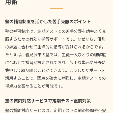
用術
塾のAI教材を使った効果的な学習法
塾の保護者面談を定期テスト対策に役立て
る
塾の補習制度を活かした苦手克服のポイント
塾でのテスト後フォローアップの実践例
塾の補習制度は、定期テストでの苦手分野を効率よく克
定期テストで成績アップを目指す塾活用法
服するための有効な学習サポートです。なぜなら、個別
の課題に合わせて重点的に指導が受けられるからです。
塾の反復学習で定期テスト得点力を伸ばす
たとえば、岩見沢市の塾では、生徒一人ひとりの理解度
方法
に合わせて補習が設定されており、苦手な単元や分野に
塾の学習記録を活用した定期テスト対策強
集中して取り組むことができます。こうしたサポートを
化
活用することで、弱点を確実に補強し、定期テストでの
塾での学習サポートを受ける生徒の変化事
得点力を高めることが可能です。
例
塾のフィードバックで苦手分野を克服する
塾の質問対応サービスで定期テスト直前対策
塾の学習環境を生かした集中力アップ法
塾の質問対応サービスは、定期テスト直前の疑問や不安