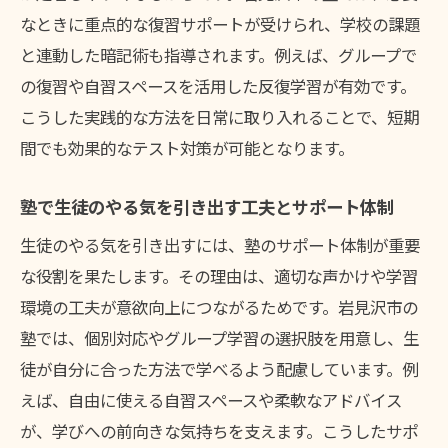
なときに重点的な復習サポートが受けられ、学校の課題
意義
と連動した暗記術も指導されます。例えば、グループで
塾のサポート内容と料金のバランスを比較
の復習や自習スペースを活用した反復学習が有効です。
塾で実践する定期テスト学習計画の立て方
こうした実践的な方法を日常に取り入れることで、短期
塾での定期テスト目標設定と達成プロセス
間でも効果的なテスト対策が可能となります。
塾を活用した効率的な学習スケジュールの
作り方
塾で生徒のやる気を引き出す工夫とサポート体制
塾の先生と連携した学習計画見直しのポイ
生徒のやる気を引き出すには、塾のサポート体制が重要
ント
な役割を果たします。その理由は、適切な声かけや学習
塾の復習サイクルで定期テスト対策を徹底
環境の工夫が意欲向上につながるためです。岩見沢市の
塾の教材を活かした定期テスト直前対策
塾では、個別対応やグループ学習の選択肢を用意し、生
塾を利用した定期テスト後の振り返り方法
徒が自分に合った方法で学べるよう配慮しています。例
えば、自由に使える自習スペースや柔軟なアドバイス
定期テストに最適な塾のサポート体制とは
が、学びへの前向きな気持ちを支えます。こうしたサポ
塾の個別相談サポートの活用ポイント