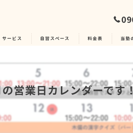
09
サービス
自習スペース
料金表
当塾
自習室
グルー
月の営業日カレンダーです
個別デ
安い
学習指