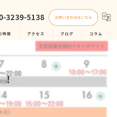
0-3239-5138
お問い合わせはこちら
の特徴
アクセス
ブログ
コラム
プ
！！
スク
導