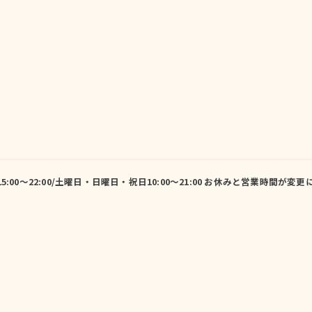
15:00～22:00/土曜日・日曜日・祝日10:00～21:00 お休みと営業
自習スペース
料金表
当塾の特徴
自習室
グループ
個
代表あいさつ
よくある質