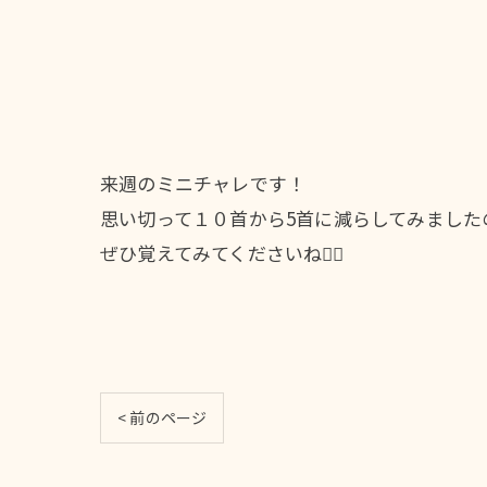
来週のミニチャレです！
思い切って１０首から5首に減らしてみました
ぜひ覚えてみてくださいね🙆‍♀️
< 前のページ