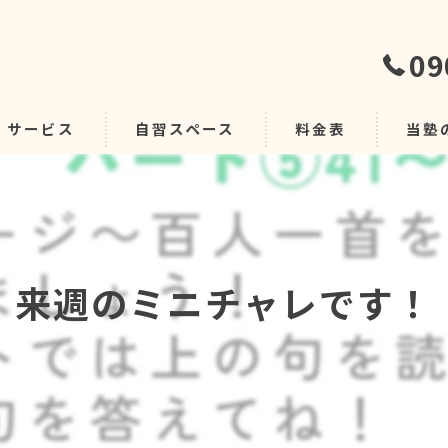
09
サービス
自習スペース
料金表
当塾
自習室
グルー
来週のミニチャレです！
個別デ
安い
学習指