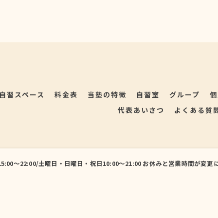
自習スペース
料金表
当塾の特徴
自習室
グループ
個
代表あいさつ
よくある質
15:00～22:00/土曜日・日曜日・祝日10:00～21:00 お休みと営業
© 2026 北海道岩見沢市の塾ならフリースタイル自習室each ALL RIGHTS RESERVED