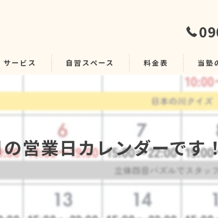
09
サービス
自習スペース
料金表
当塾
自習室
グルー
月の営業日カレンダーです
個別デ
安い
学習指