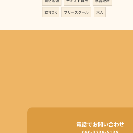
資格勉強
テキスト貸出
学習記録
飲食OK
フリースクール
大人
電話でお問い合わせ
090-3239-5138