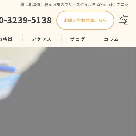
塾は北海道、岩見沢市のフリースタイル自習室each | ブログ
0-3239-5138
お問い合わせはこちら
の特徴
アクセス
ブログ
コラム
プ
スク
導