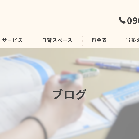
09
サービス
自習スペース
料金表
当塾
自習室
グルー
ブログ
個別デ
安い
学習指